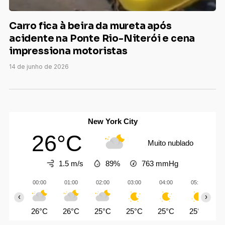
Carro fica à beira da mureta após
acidente na Ponte Rio-Niterói e cena
impressiona motoristas
14 de junho de 2026
New York City
26°C
Muito nublado
1.5 m/s
89%
763
mmHg
00:00
01:00
02:00
03:00
04:00
05:00
‹
›
26°C
26°C
25°C
25°C
25°C
25°C