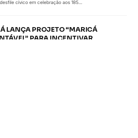
l desfile cívico em celebração aos 185…
Á LANÇA PROJETO “MARICÁ
NTÁVEL” PARA INCENTIVAR
ÇÃO AMBIENTAL E TURISMO
NSÁVEL
ereira
12 de março de 2026
1 Minutos de Leitura
www.youtube.com/watch?v=BKMHHZErHHs
ogia e vigilância: Maricá apresenta
va Cidade da Segurança
ereira
11 de fevereiro de 2026
1 Minutos de Leitura
ww.youtube.com/watch?v=yARGpNJCm08&t=11s