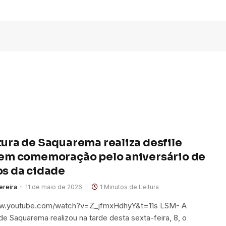
tura de Saquarema realiza desfile
 em comemoração pelo aniversário de
os da cidade
ereira
11 de maio de 2026
1 Minutos de Leitura
ww.youtube.com/watch?v=Z_jfmxHdhyY&t=11s LSM- A
 de Saquarema realizou na tarde desta sexta-feira, 8, o