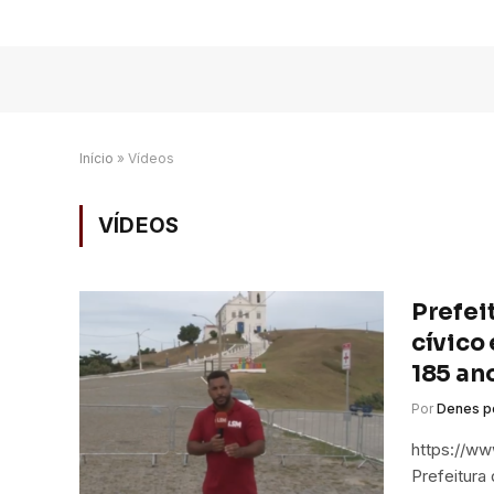
Início
»
Vídeos
VÍDEOS
Prefei
cívico
185 an
Por
Denes p
https://w
Prefeitura