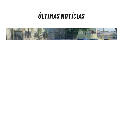
ÚLTIMAS NOTÍCIAS
Homem é encontrado morto com
marcas de tiros em área de mata
em São Gonçalo
Por
Felipe Rojas
6 de agosto de 2026
1 Minutos de Leitura