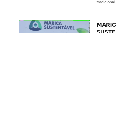
tradiciona
MARIC
SUSTE
EDUCA
RESPO
Por
Denes p
https://
Tecnol
sua no
Por
Denes p
https://w