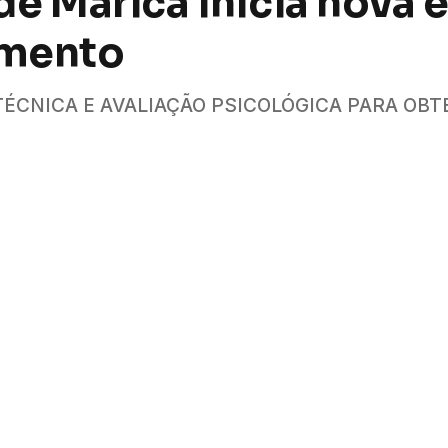
e Maricá inicia nova 
amento
ÉCNICA E AVALIAÇÃO PSICOLÓGICA PARA OB
WhatsApp
Fa
os