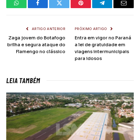
WhatsApp
Facebook
Twitter
Pinterest
Telegrama
E-
mail
ARTIGO ANTERIOR
PRÓXIMO ARTIGO
Zaga jovem do Botafogo
Entra em vigor no Paraná
brilha e segura ataque do
a lei de gratuidade em
Flamengo no clássico
viagens intermunicipais
para idosos
LEIA TAMBÉM