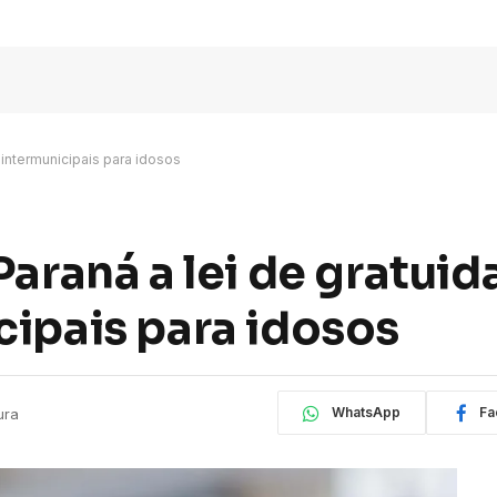
 intermunicipais para idosos
Paraná a lei de gratui
cipais para idosos
WhatsApp
Fa
ura