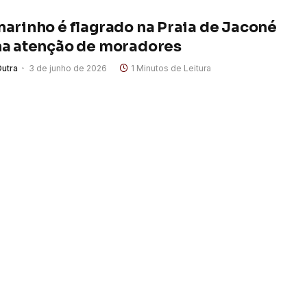
arinho é flagrado na Praia de Jaconé
a atenção de moradores
Dutra
3 de junho de 2026
1 Minutos de Leitura
eão-marinho foi visto na faixa de areia da Praia de Jaconé,
 nesta quarta-feira, 3, e…