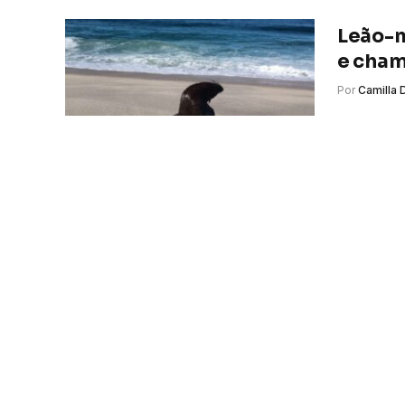
Leão-m
e cham
Por
Camilla 
LSM – Um l
em Maricá,