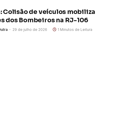
: Colisão de veículos mobiliza
s dos Bombeiros na RJ-106
Dutra
29 de julho de 2026
1 Minutos de Leitura
olisão entre dois carros mobilizou as equipes do Corpo
os no início da noite desta quarta-feira, 29,…
a: Mulher é atropelada por carro após
ssar as pistas da RJ-106
 Pessanha
29 de julho de 2026
2 minutos lidos
mulher foi atropelada por um carro no final da madrugada
ta-feira, 29, na RJ-106 (Rodovia Amaral…