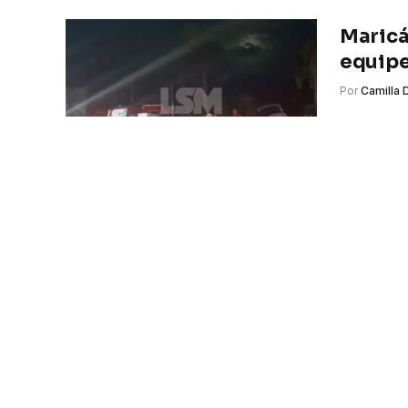
Maricá
equipe
Por
Camilla 
LSM- Uma c
de Bombeir
Itapeb
atrave
Por
Matheus
LSM – Uma 
desta quar