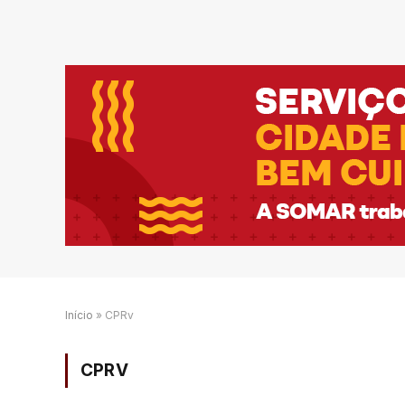
Início
»
CPRv
CPRV