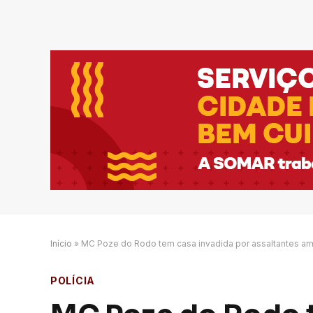
Início
»
MC Poze do Rodo tem casa invadida por assaltantes ar
POLÍCIA