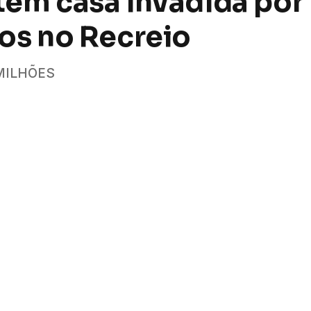
em casa invadida por
os no Recreio
 MILHÕES
WhatsApp
Fa
os