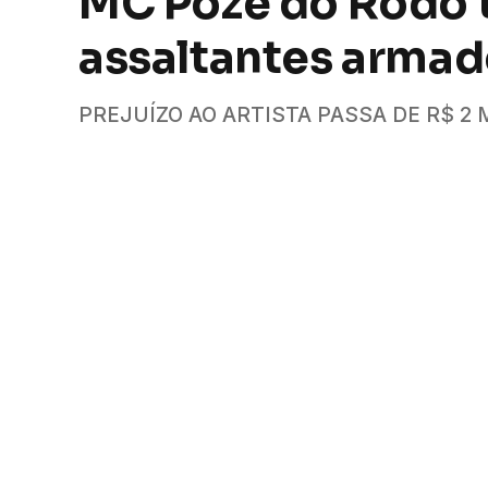
MC Poze do Rodo t
assaltantes armad
PREJUÍZO AO ARTISTA PASSA DE R$ 2
Por
Camilla Dutra
31 de março de 2026
2 minutos lid