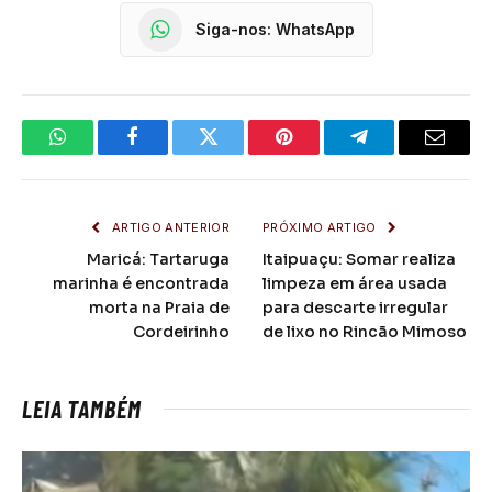
Siga-nos: WhatsApp
WhatsApp
Facebook
Twitter
Pinterest
Telegrama
E-
mail
ARTIGO ANTERIOR
PRÓXIMO ARTIGO
Maricá: Tartaruga
Itaipuaçu: Somar realiza
marinha é encontrada
limpeza em área usada
morta na Praia de
para descarte irregular
Cordeirinho
de lixo no Rincão Mimoso
LEIA TAMBÉM