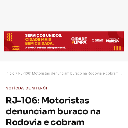
Início
»
RJ-106: Motoristas denunciam buraco na Rodovia e cobram providências do DER-RJ em Varzea das Moças
NOTÍCIAS DE NITERÓI
RJ-106: Motoristas
denunciam buraco na
Rodovia e cobram