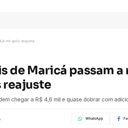
,6 mil após reajuste
s de Maricá passam a
s reajuste
m chegar a R$ 4,6 mil e quase dobrar com adicio
WhatsApp
Fa
s