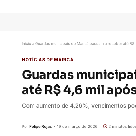
Início
»
Guardas municipais de Maricá passam a receber até R$ 4
NOTÍCIAS DE MARICÁ
Guardas municipai
até R$ 4,6 mil apó
Com aumento de 4,26%, vencimentos pode
Por
Felipe Rojas
19 de março de 2026
2 minutos lido