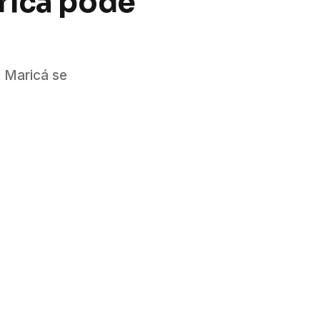
ricá pode
e Maricá se
cebook
Twitter
Pinterest