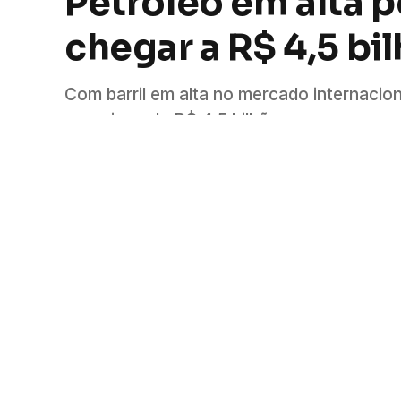
Petróleo em alta 
chegar a R$ 4,5 bi
Com barril em alta no mercado internacio
aproximar de R$ 4,5 bilhões.
Por
Felipe Rojas
23 de março de 2026
3 minutos lido