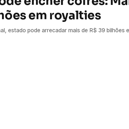
pode encher cofres: Ma
lhões em royalties
nal, estado pode arrecadar mais de R$ 39 bilhões 
WhatsApp
Fa
s