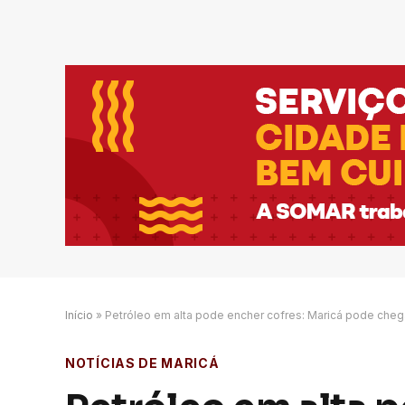
Início
»
Petróleo em alta pode encher cofres: Maricá pode chega
NOTÍCIAS DE MARICÁ