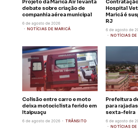
Projeto da Maricá Air levanta
Contratação
debate sobre criação de
Hospital Vet
companhia aérea municipal
Maricá é su
RJ
6 de agosto de 2026
NOTÍCIAS DE MARICÁ
6 de agosto de 2
NOTÍCIAS DE
Colisão entre carro e moto
Prefeitura d
deixa motociclista ferido em
para rajadas
Itaipuaçu
sexta-feira
6 de agosto de 2026
TRÂNSITO
6 de agosto de 2
NOTÍCIAS DE