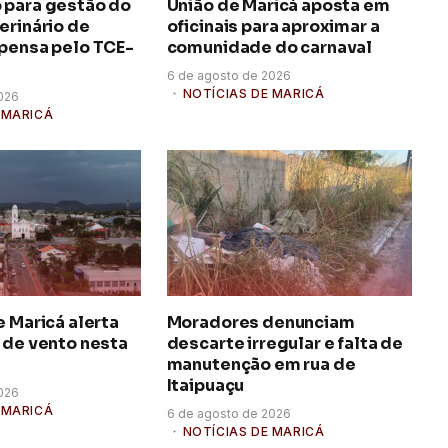
 para gestão do
União de Maricá aposta em
erinário de
oficinais para aproximar a
spensa pelo TCE-
comunidade do carnaval
6 de agosto de 2026
NOTÍCIAS DE MARICÁ
026
 MARICÁ
e Maricá alerta
Moradores denunciam
 de vento nesta
descarte irregular e falta de
manutenção em rua de
Itaipuaçu
026
 MARICÁ
6 de agosto de 2026
NOTÍCIAS DE MARICÁ