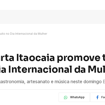
tuito no Dia Internacional da Mulher
urta Itaocaia promove
Dia Internacional da Mu
 gastronomia, artesanato e música neste domingo 
WhatsApp
Fa